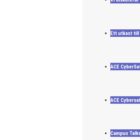
Ett utkast ti
ACE CyberSaf
ACE Cybersaf
Campus Talks