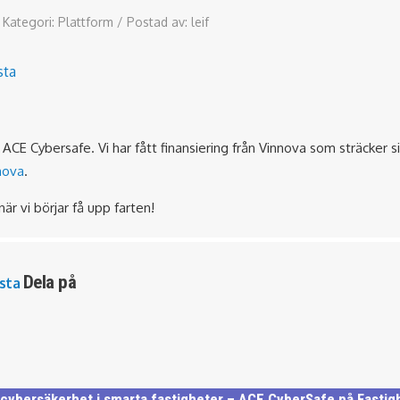
Kategori:
Plattform
/
Postad av:
leif
sta
 ACE Cybersafe. Vi har fått finansiering från Vinnova som sträcker
nova
.
r vi börjar få upp farten!
Dela på
sta
r cybersäkerhet i smarta fastigheter – ACE CyberSafe på Fasti