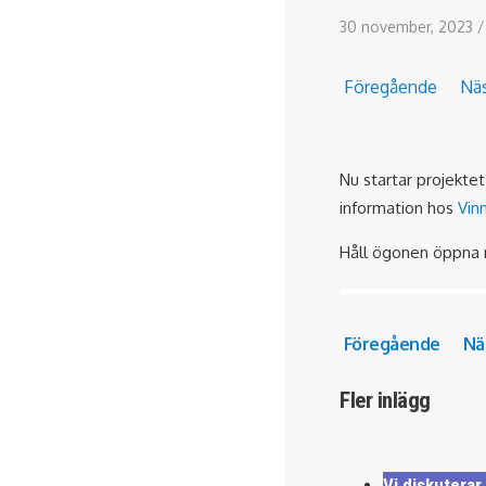
30 november, 2023
/
Föregående
Nä
Nu startar projektet
information hos
Vin
Håll ögonen öppna nä
Föregående
Nä
Fler inlägg
Vi diskutera