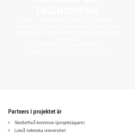
FINANSIERING
Kommun, energibolag, företag och universitet
samarbetar för ökad cybersäkerhet och resiliens i
uppkopplade fastigheter med heterogena system
genom
anomalidetektering, autentisering och
integritetskotroll av funktioner och data.
Partners i projektet är
Skellefteå kommun (projektägare)
Luleå tekniska universitet