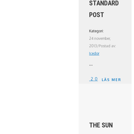
STANDARD
POST
Kategori:
24 november,
2013
/
Postad av:
Icedor
...
2
0
LÄS MER
THE SUN