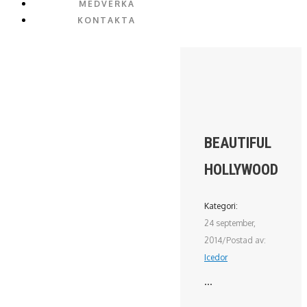
MEDVERKA
KONTAKTA
BEAUTIFUL
HOLLYWOOD
Kategori:
24 september,
2014
/
Postad av:
Icedor
...